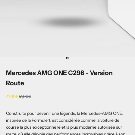
Aller à l'élément 1
Aller à l'élément 2
Mercedes AMG ONE C298 - Version
Route
Prix de vente
Prix normal
41,00€
51,00€
Construite pour devenir une légende, la Mercedes-AMG ONE,
inspirée de la Formule 1, est considérée comme la voiture de
course la plus exceptionnelle et la plus moderne autorisée sur
route, où elle déploie des performances incroyables grâce à son