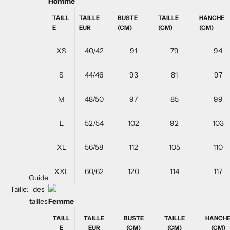
Homme
TAILL
TAILLE
BUSTE
TAILLE
HANCHE
E
EUR
(CM)
(CM)
(CM)
XS
40/42
91
79
94
S
44/46
93
81
97
M
48/50
97
85
99
L
52/54
102
92
103
XL
56/58
112
105
110
XXL
60/62
120
114
117
Guide
Taille:
des
tailles
Femme
TAILL
TAILLE
BUSTE
TAILLE
HANCH
E
EUR
(CM)
(CM)
(CM)