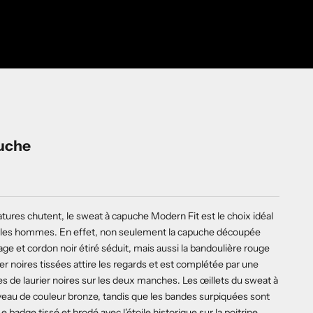
uche
tures chutent, le sweat à capuche Modern Fit est le choix idéal
 les hommes. En effet, non seulement la capuche découpée
ge et cordon noir étiré séduit, mais aussi la bandoulière rouge
ier noires tissées attire les regards et est complétée par une
es de laurier noires sur les deux manches. Les œillets du sweat à
eau de couleur bronze, tandis que les bandes surpiquées sont
e badge tissé et brodé avec l'étoile historique sur la poitrine