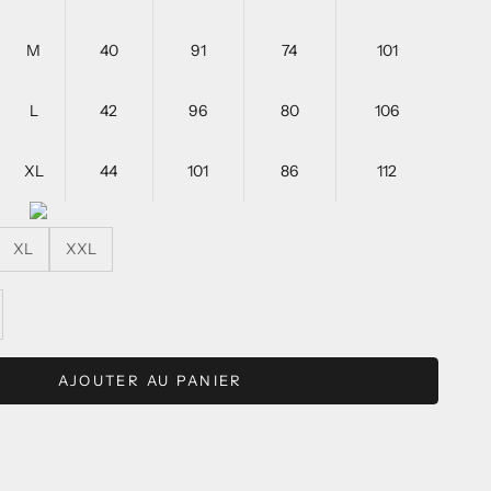
M
40
91
74
101
L
42
96
80
106
XL
44
101
86
112
XL
XXL
é
er la quantité
AJOUTER AU PANIER