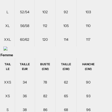
L
52/54
102
92
103
XL
56/58
112
105
110
XXL
60/62
120
114
117
Femme
TAIL
TAILLE
BUSTE
TAILLE
HANCHE
LE
EUR
(CM)
(CM)
(CM)
XXS
34
78
62
90
XS
36
82
65
93
S
38
86
68
96