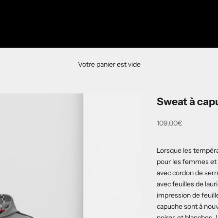
Votre panier est vide
Sweat à cap
Prix de vente
109,00€
Lorsque les tempéra
pour les femmes et
avec cordon de serra
avec feuilles de laur
impression de feuill
capuche sont à nouv
noires et blanches. L