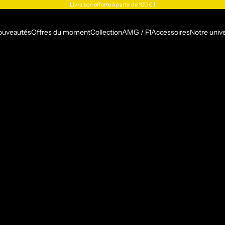
Livraison offerte à partir de 100 € !
ouveautés
Offres du moment
Collection
AMG / F1
Accessoires
Notre univ