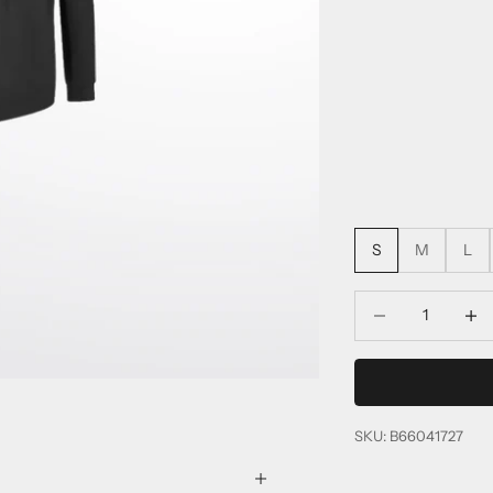
S
M
L
Diminuer la quantit
Diminu
SKU: B66041727