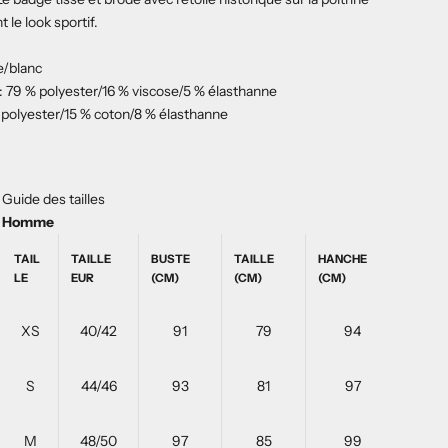
le look sportif.
ge/blanc
 : 79 % polyester/16 % viscose/5 % élasthanne
% polyester/15 % coton/8 % élasthanne
Guide des tailles
Homme
TAIL
TAILLE
BUSTE
TAILLE
HANCHE
LE
EUR
(CM)
(CM)
(CM)
XS
40/42
91
79
94
S
44/46
93
81
97
M
48/50
97
85
99